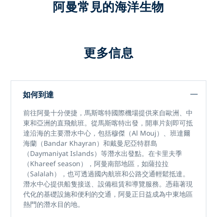
阿曼常見的海洋生物
更多信息
如何到達
前往
阿曼
十分便捷，
馬斯喀特國際機場
提供來自歐洲、中
東和亞洲的直飛航班。從馬斯喀特出發，開車片刻即可抵
達沿海的主要潛水中心，包括穆傑（Al Mouj）、班達爾
海蘭（Bandar Khayran）和戴曼尼亞特群島
（Daymaniyat Islands）等潛水出發點。在卡里夫季
（Khareef season），阿曼南部地區，如
薩拉拉
（Salalah），也可透過國內航班和公路交通輕鬆抵達。
潛水中心提供船隻接送、設備租賃和導覽服務。憑藉著現
代化的基礎設施和便利的交通，阿曼正日益
成為
中東地區
熱門的潛水
目的地。