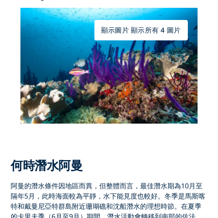
顯示圖片 顯示所有 4 圖片
何時潛水阿曼
阿曼的潛水
條件因地區而異，但整體而言，最佳潛水期為
10月至
隔年5月
，此時海面較為平靜，水下能見度也較好。冬季是馬斯喀
特和戴曼尼亞特群島附近珊瑚礁和沈船潛水的理想時節。在夏季
的
卡里夫季
（6月至9月）期間，潛水活動會轉移到南部的
佐法