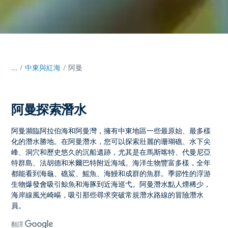
...
/
中東與紅海
阿曼
阿曼探索潛水
阿曼
瀕臨
阿拉伯海和阿曼灣
，擁有中東地區一些最原始、最多樣
化的潛水勝地。
在阿曼潛水，
您可以探索壯麗的珊瑚礁、水下尖
峰、洞穴和歷史悠久的沉船遺跡，尤其是在
馬斯喀特
、
代曼尼亞
特群島
、
法胡德
和
米爾巴特
附近海域。海洋生物豐富多樣，全年
都能看到海龜、礁鯊、鰩魚、海鰻和成群的魚群。季節性的浮游
生物爆發會吸引鯨魚和海豚到近海巡弋。
阿曼潛水點
人煙稀少，
海岸線風光崎嶇，吸引那些尋求突破常規潛水路線的冒險潛水
員。
翻譯