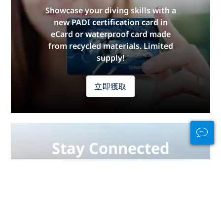
Showcase your diving skills with a
new PADI certification card in
eCard or waterproof card made
from recycled materials. Limited
supply!
立即獲取
Stay Connected
In and Out of the
Water
PADI Club™ is your way to meetup
with divers, keep your skills fresh,