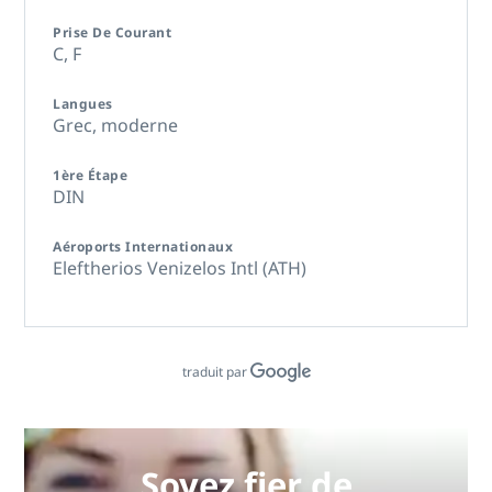
Prise De Courant
C,
F
Langues
Grec, moderne
1ère Étape
DIN
Aéroports Internationaux
Eleftherios Venizelos Intl (ATH)
traduit par
Soyez fier de