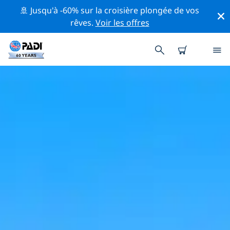
🚢 Jusqu'à -60% sur la croisière plongée de vos
rêves.
Voir les offres