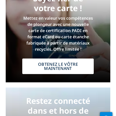
votre carte !
Mettez en valeur vos compétences
de plongeur avec une nouvelle
carte de certification PADI en
format eCard ou carte étanche
fabriquée à partir de matériaux
recyclés. Offre limitée !
OBTENEZ LE VÔTRE
MAINTENANT
Restez connecté
dans et hors de