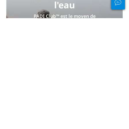
l'eau
PADI Club™ est le moyen de
rencontrer des plongeurs, de
maintenir vos compétences à jour
et d'élever votre niveau de plongée
à un niveau supérieur grâce à un
abonnement annuel GRATUIT au
magazine, des cours PADI
eLearning à prix réduit et bien plus
encore !
REJOIGNEZ-NOUS
MAINTENANT
Grèce : les meilleurs endroits