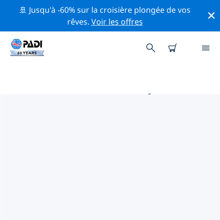
🚢 Jusqu'à -60% sur la croisière plongée de vos
rêves.
Voir les offres
MAGASINS DE PLONGÉE PADI
PICHICUY
Trouvez le magasin de plongée PADI Pichicuy qui
correspond à vos besoins en utilisant les filtres ci-
dessus ou la carte interactive. Tous nos centres de
plongée Pichicuy offrent une formation
exceptionnelle, de nombreuses activités divertissantes
et adhèrent aux normes de qualité strictes de PADI.