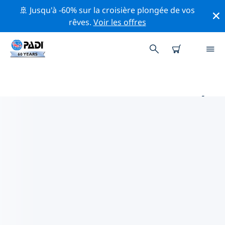
🚢 Jusqu'à -60% sur la croisière plongée de vos
rêves.
Voir les offres
PRINCIPAUX SITES DE PLONGÉE
AUTOUR DE VORDERNBERG
Il y a actuellement 2 sites de plongée répertoriés
autour de Vordernberg, dont 2 est Lac plongées.
Explorez les sites de plongée autour de Vordernberg
avec l'aide des filtres ci-dessus ou de la carte
interactive. Consultez également la page détaillée de
chaque site de plongée et votez si vous connaissez le
site.