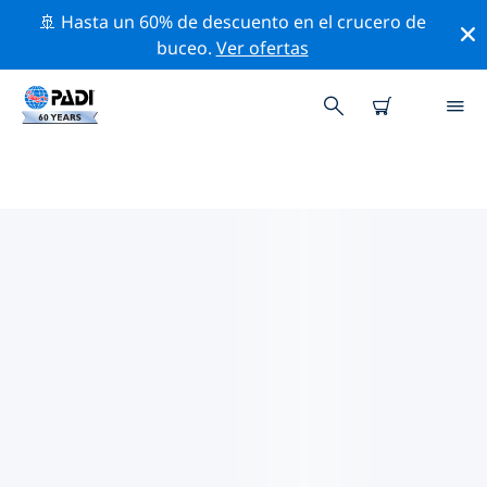
🚢 Hasta un 60% de descuento en el crucero de
buceo.
Ver ofertas
LOS MEJORES SITIOS DE BUCEO
CERCA DE VORDERNBERG
Actualmente, hay 2 sitios de buceo publicados cerca
de Vordernberg, de los cuales 2 son Lago inmersiones.
Explora los sitios de buceo cercanos a Vordernberg
con la ayuda de los filtros de arriba o el mapa
interactivo. También puedes echar un vistazo a la
página de información de cada sitio de buceo y emitir
tu voto si ya los has visitado.