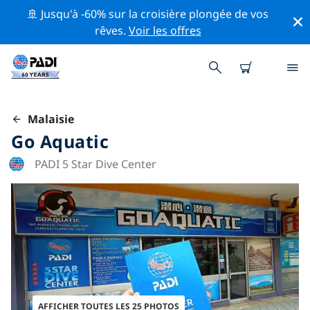
🚢 Jusqu'à -60% sur la croisière plongée de vos
rêves.
Voir les offres
Malaisie
Go Aquatic
PADI 5 Star Dive Center
AFFICHER TOUTES LES 25 PHOTOS