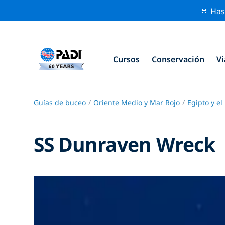
🚢 Has
Cursos
Conservación
Vi
Guías de buceo
Oriente Medio y Mar Rojo
Egipto y el
SS Dunraven Wreck