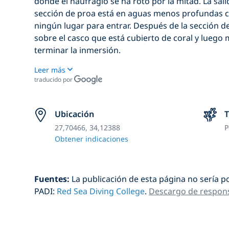
donde el naufragio se ha roto por la mitad. La salid
sección de proa está en aguas menos profundas c
ningún lugar para entrar. Después de la sección d
sobre el casco que está cubierto de coral y luego 
terminar la inmersión.
Leer más
traducido por
Ubicación
T
27,70466, 34,12388
P
Obtener indicaciones
Fuentes:
La publicación de esta página no sería p
PADI:
Red Sea Diving College
.
Descargo de respons