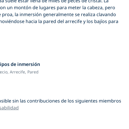
a suele estar llena de miles de peces de cristal. La
on un montón de lugares para meter la cabeza, pero
e proa, la inmersión generalmente se realiza clavando
moviéndose hacia la pared del arrecife y los bajíos para
ipos de inmersión
ecio,
Arrecife,
Pared
osible sin las contribuciones de los siguientes miembros
abilidad