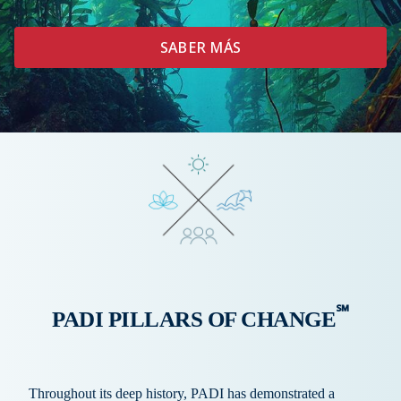
SABER MÁS
℠
PADI PILLARS OF CHANGE
Throughout its deep history, PADI has demonstrated a