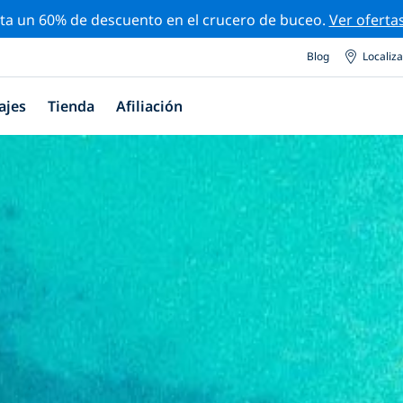
ta un 60% de descuento en el crucero de buceo.
Ver oferta
Blog
Localiz
ajes
Tienda
Afiliación