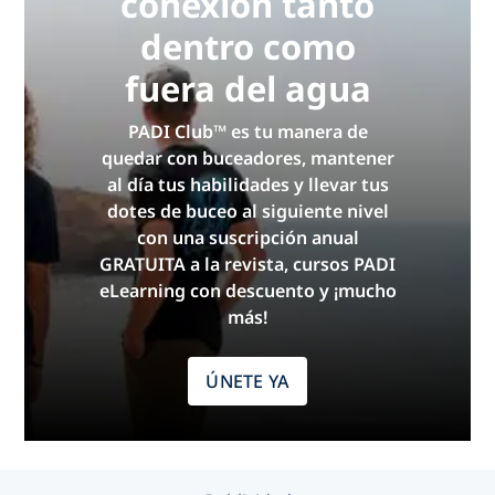
conexión tanto
dentro como
fuera del agua
PADI Club™ es tu manera de
quedar con buceadores, mantener
al día tus habilidades y llevar tus
dotes de buceo al siguiente nivel
con una suscripción anual
GRATUITA a la revista, cursos PADI
eLearning con descuento y ¡mucho
más!
ÚNETE YA