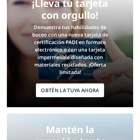
¡Lleva tu tarjeta
con orgullo!
Demuestra tus habilidades de
buceo con una nueva tarjeta de
certificación PADI en formato
electrónico o con una tarjeta
impermeable diseñada con
materiales reciclados. ¡Oferta
limitada!
OBTÉN LA TUYA AHORA
Mantén la