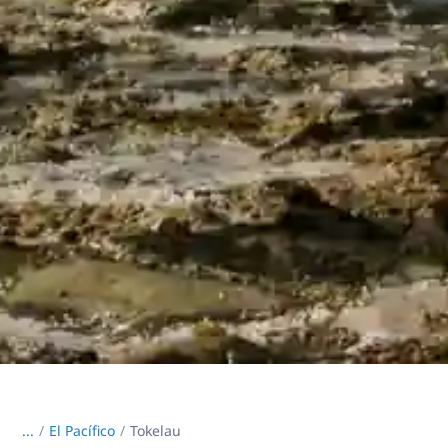
...
/
El Pacífico
Tokelau