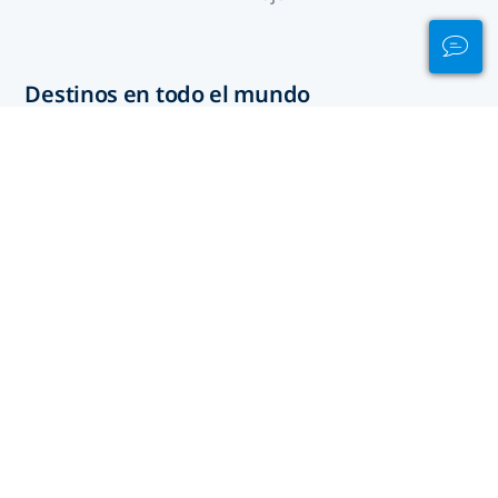
Destinos en todo el mundo
North Macedonia
Afganistán
Albania
Alemania
Andorra
Angola
Anguila
Antigua y Barbuda
Arabia Saudí
Argelia
Argentina
Armenia
Ártico
Aruba