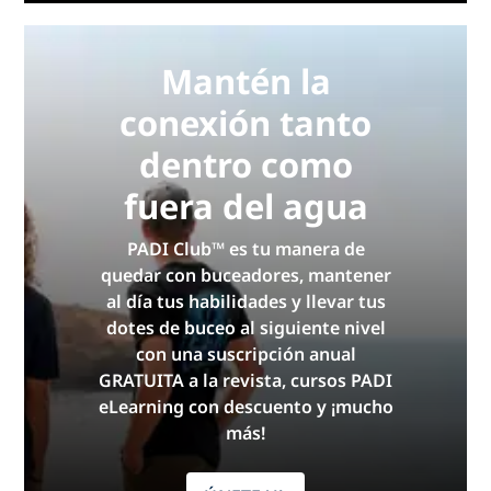
Mantén la
conexión tanto
dentro como
fuera del agua
PADI Club™ es tu manera de
quedar con buceadores, mantener
al día tus habilidades y llevar tus
dotes de buceo al siguiente nivel
con una suscripción anual
GRATUITA a la revista, cursos PADI
eLearning con descuento y ¡mucho
más!