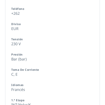
Teléfono
+262
Divisa
EUR
Tensión
230 V
Presión
Bar (bar)
Toma De Corriente
C,
E
Idiomas
Francés
1.ª Etapa
INT/Yoke/K