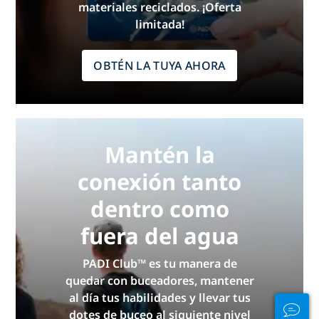
materiales reciclados. ¡Oferta
limitada!
OBTÉN LA TUYA AHORA
Mantén la
conexión tanto
dentro como
fuera del agua
PADI Club™ es tu manera de
quedar con buceadores, mantener
al día tus habilidades y llevar tus
dotes de buceo al siguiente nivel