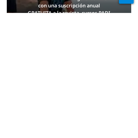
con una suscripción anual
GRATUITA a la revista, cursos PADI
eLearning con descuento y ¡mucho
más!
ÚNETE YA
Publicidad
Buceo por continentes
África
América Central
América del Norte
América del Sur