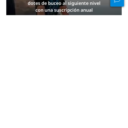
dotes de buceo al siguiente nivel
con una suscripción anual
GRATUITA a la revista, cursos PADI
eLearning con descuento y ¡mucho
más!
ÚNETE YA
Publicidad
Buceo por continentes
África
América Central
América del Norte
América del Sur