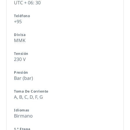
UTC + 06: 30
Teléfono
+95
Divisa
MMK
Tensión
230 V
Presión
Bar (bar)
Toma De Corriente
A,
B,
C,
D,
F,
G
Idiomas
Birmano
1.ª Etapa