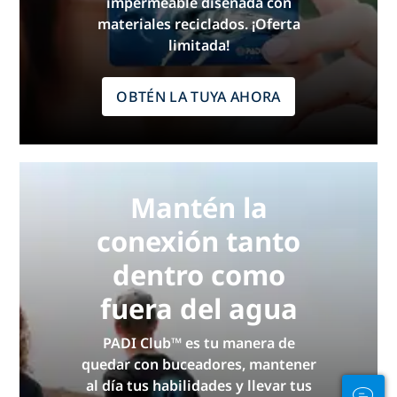
impermeable diseñada con
materiales reciclados. ¡Oferta
limitada!
OBTÉN LA TUYA AHORA
Mantén la
conexión tanto
dentro como
fuera del agua
PADI Club™ es tu manera de
quedar con buceadores, mantener
al día tus habilidades y llevar tus