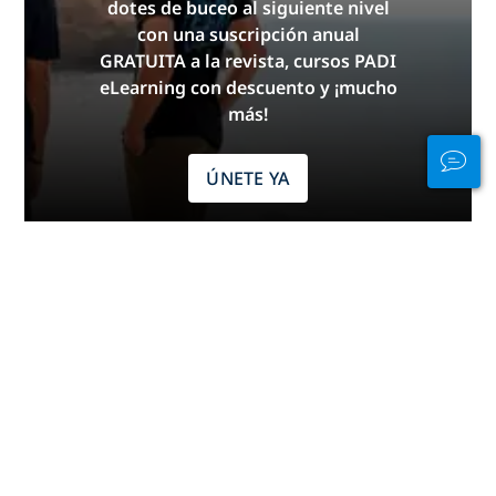
dotes de buceo al siguiente nivel
con una suscripción anual
GRATUITA a la revista, cursos PADI
eLearning con descuento y ¡mucho
más!
ÚNETE YA
Publicidad
Buceo por continentes
África
América Central
América del Norte
América del Sur