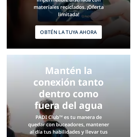
materiales reciclados. ¡Oferta
limitada!
OBTÉN LA TUYA AHORA
Mantén la
conexión tanto
dentro como
fuera del agua
PADI Club™ es tu manera de
quedar con buceadores, mantener
al día tus habilidades y llevar tus