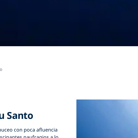
to
tu Santo
 buceo con poca afluencia
ascinantes naufragios a lo