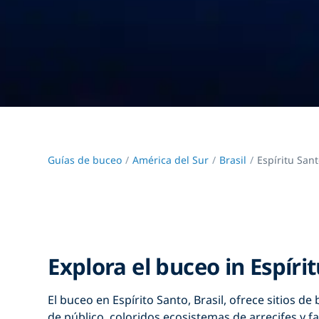
Guías de buceo
América del Sur
Brasil
Espíritu San
Explora el buceo in Espíri
El buceo en Espírito Santo, Brasil,
ofrece sitios de
de público, coloridos ecosistemas de arrecifes y f