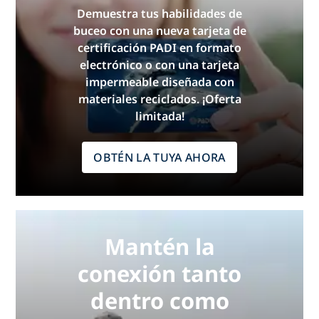
Demuestra tus habilidades de
buceo con una nueva tarjeta de
certificación PADI en formato
electrónico o con una tarjeta
impermeable diseñada con
materiales reciclados. ¡Oferta
limitada!
OBTÉN LA TUYA AHORA
Mantén la
conexión tanto
dentro como