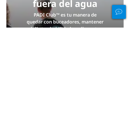
fuera del agua
PADI Club™ es tu manera de
quedar con buceadores, mantener
al día tus habilidades y llevar tus
dotes de buceo al siguiente nivel
con una suscripción anual
GRATUITA a la revista, cursos PADI
eLearning con descuento y ¡mucho
más!
ÚNETE YA
Gracias, de parte de PADI.
La publicación de esta página no sería posible sin las