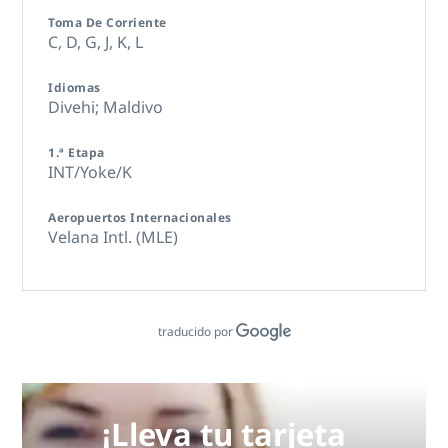
Toma De Corriente
C,
D,
G,
J,
K,
L
Idiomas
Divehi; Maldivo
1.ª Etapa
INT/Yoke/K
Aeropuertos Internacionales
Velana Intl. (MLE)
traducido por
¡Lleva tu tarjeta