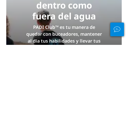
dentro como
fuera del agua
PADI Club™ es tu manera de
quedar con buceadores, mantener
al día tus habilidades y llevar tus
dotes de buceo al siguiente nivel
con una suscripción anual
GRATUITA a la revista, cursos PADI
eLearning con descuento y ¡mucho
más!
ÚNETE YA
Publicidad