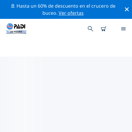
🚢 Hasta un 60% de descuento en el crucero de
buceo.
Ver ofertas
LOS MEJORES SITIOS DE BUCEO
CERCA DE WATERLOO
Actualmente, hay 1 sitio de buceo publicado cerca de
Waterloo, el cual 1 es Playa inmersión, 1 es Lodo
inmersión y 1 es Cantera inmersión.
Explora los sitios de buceo cercanos a Waterloo con la
ayuda de los filtros de arriba o el mapa interactivo.
También puedes echar un vistazo a la página de
información de cada sitio de buceo y emitir tu voto si
ya los has visitado.