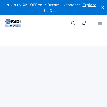
🚢 Up to 60% OFF Your Dream Liveaboard!
Explore
the Deals
滑铁卢附近的热门潜水地点
目前在 滑铁卢附近列出了 1 个潜水地点，其中 1 是 海滩潜
水 次潜水, 1 是 漫潜 次潜水 和 1 是 采石场潜水 次潜水.
借助上面的筛选器或交互式地图，探索 滑铁卢 点附近的潜
水点。如果您知道该站点，还可以查看每个潜水地点的详细
信息页面并投票。