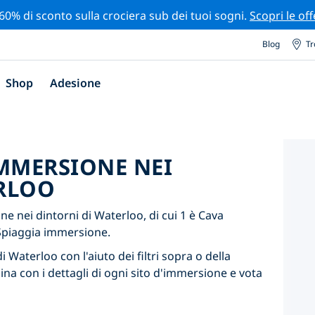
 60% di sconto sulla crociera sub dei tuoi sogni.
Scopri le off
Blog
Tr
Shop
Adesione
'IMMERSIONE NEI
RLOO
 nei dintorni di Waterloo, di cui 1 è Cava
Spiaggia immersione.
i Waterloo con l'aiuto dei filtri sopra o della
ina con i dettagli di ogni sito d'immersione e vota