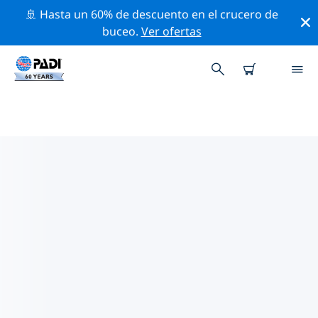
🚢 Hasta un 60% de descuento en el crucero de
buceo.
Ver ofertas
LAS MEJORES ACTIVIDADES DE
CONSERVACIÓN CERCA DE
AMÉRICA DEL SUR
Descubre las actividades de conservación cerca de
América del Sur con la ayuda de los filtros de arriba o
con el mapa interactivo.