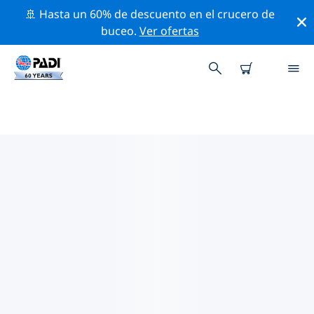
🚢 Hasta un 60% de descuento en el crucero de
buceo.
Ver ofertas
LAS MEJORES ACTIVIDADES DE
CONSERVACIÓN CERCA DE
MALDIVAS
Descubre las actividades de conservación cerca de
Maldivas con la ayuda de los filtros de arriba o con el
mapa interactivo.