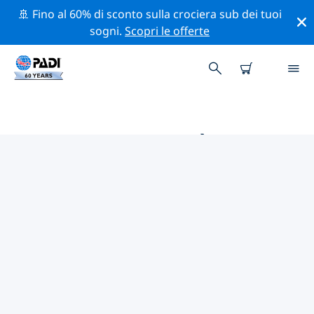
🚢 Fino al 60% di sconto sulla crociera sub dei tuoi
sogni.
Scopri le offerte
LE MIGLIORI ATTIVITÀ DI
CONSERVAZIONE VICINO A
MALDIVE
Scopri le attività di conservazione vicino a Maldive con
l'aiuto dei filtri qui sopra o della mappa interattiva.