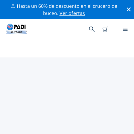
🚢 Hasta un 60% de descuento en el crucero de
buceo.
Ver ofertas
LAS MEJORES ACTIVIDADES DE
CONSERVACIÓN CERCA DE
MALASIA
Descubre las actividades de conservación cerca de
Malasia con la ayuda de los filtros de arriba o con el
mapa interactivo.