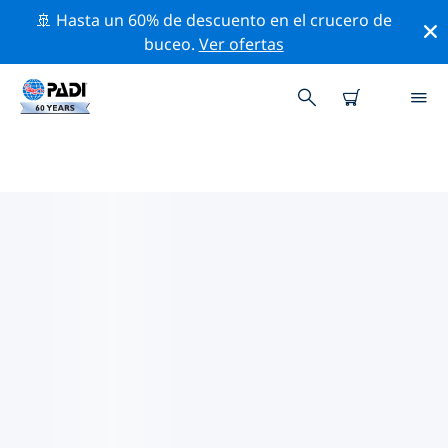
🚢 Hasta un 60% de descuento en el crucero de
buceo.
Ver ofertas
LAS MEJORES ACTIVIDADES DE
CONSERVACIÓN CERCA DE
ITALIA
Descubre las actividades de conservación cerca de
Italia con la ayuda de los filtros de arriba o con el
mapa interactivo.