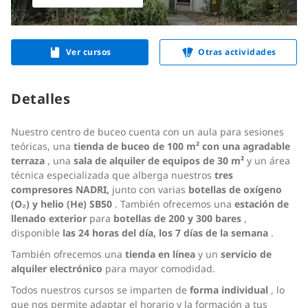
Ver cursos
Otras actividades
Detalles
Nuestro centro de buceo cuenta con un aula para sesiones
teóricas, una
tienda de buceo de 100 m² con una agradable
terraza
, una
sala de alquiler de equipos de 30 m²
y un área
técnica especializada que alberga nuestros
tres
compresores NADRI,
junto con varias
botellas de oxígeno
(O₂) y helio (He) SB50
. También ofrecemos una
estación de
llenado exterior
para
botellas de 200 y 300 bares
,
disponible
las 24 horas del día, los 7 días de la semana
.
También ofrecemos una
tienda en línea
y un
servicio de
alquiler electrónico
para mayor comodidad.
Todos nuestros cursos se imparten de
forma individual
, lo
que nos permite adaptar el horario y la formación a tus