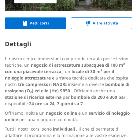
Vedi corsi
Altre attività
Dettagli
Il nostro centro immersioni comprende un'aula per le lezioni
teoriche, un
negozio di attrezzatura subacquea di 100 m²
con una piacevole terrazza
, un
locale di 30 m² per il
noleggio attrezzature
e un'area tecnica dedicata che ospita i
nostri
tre compressori NADRI
insieme a diverse
bombole di
ossigeno (O₂) ed elio (He) SB50
. Offriamo anche una
stazione di ricarica esterna
per
bombole da 200 e 300 bar
,
disponibile
24 ore su 24, 7 giorni su 7
.
Offriamo inoltre un
negozio online
e un
servizio di noleggio
online
per una maggiore comodità.
Tutti i nostri corsi sono
individuali
, il che ci permette di
adattare il programma e la formazione alle vostre esigenze.