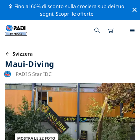
🚢 Fino al 60% di sconto sulla crociera sub dei tuoi
sogni.
Scopri le offerte
Svizzera
Maui-Diving
PADI 5 Star IDC
MOSTRA LE 22 FOTO