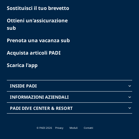
Sostituisci il tuo brevetto
Ottieni un'assicurazione
sub
Prenota una vacanza sub
Acquista articoli PADI
Scarica l'app
INSIDE PADI
keyboard_arrow_down
INFORMAZIONI AZIENDALI
keyboard_arrow_down
PADI DIVE CENTER & RESORT
keyboard_arrow_down
© PADI 2026
Privacy
Moduli
Contatti