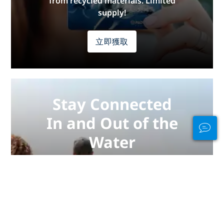
from recycled materials. Limited
supply!
立即獲取
Stay Connected
In and Out of the
Water
PADI Club™ is your way to meetup
with divers, keep your skills fresh,
and take your diving to the next
level with a FREE annual magazine
subscription, discounted PADI
eLearning courses + more!