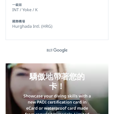
一級頭
INT / Yoke / K
國際機場
Hurghada Intl. (HRG)
翻譯
驕傲地帶著您的
卡！
Showcase your diving skills with a
new PADI certification card in
eCard or waterproof card made