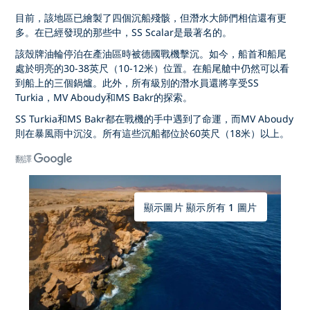
目前，該地區已繪製了四個沉船殘骸，但潛水大師們相信還有更
多。在已經發現的那些中，SS Scalar是最著名的。
該殼牌油輪停泊在產油區時被德國戰機擊沉。如今，船首和船尾
處於明亮的30-38英尺（10-12米）位置。在船尾艙中仍然可以看
到船上的三個鍋爐。此外，所有級別的潛水員還將享受SS
Turkia，MV Aboudy和MS Bakr的探索。
SS Turkia和MS Bakr都在戰機的手中遇到了命運，而MV Aboudy
則在暴風雨中沉沒。所有這些沉船都位於60英尺（18米）以上。
翻譯
顯示圖片 顯示所有 1 圖片