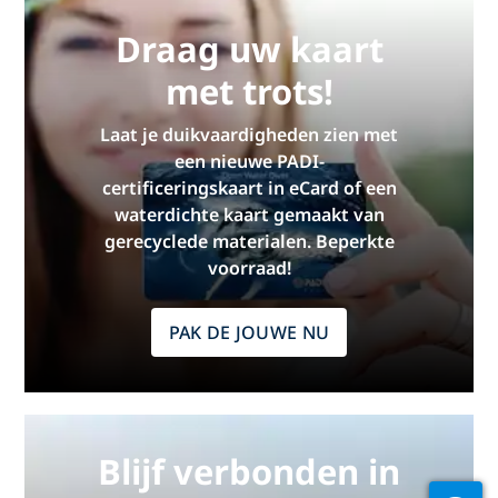
Draag uw kaart
met trots!
Laat je duikvaardigheden zien met
een nieuwe PADI-
certificeringskaart in eCard of een
waterdichte kaart gemaakt van
gerecyclede materialen. Beperkte
voorraad!
PAK DE JOUWE NU
Blijf verbonden in