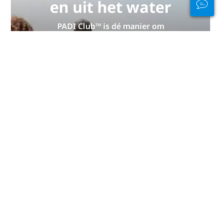
en uit het water
PADI Club™ is dé manier om
duikers te ontmoeten, je
vaardigheden op peil te houden en
je duiken naar een hoger niveau te
tillen met een GRATIS jaarlijks
tijdschriftabonnement, korting op
PADI eLearning-cursussen en meer!
WORD NU LID
Advertentie
Duiken per werelddeel