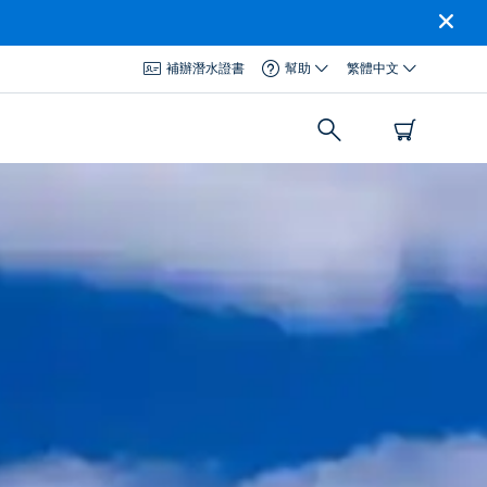
補辦潛水證書
幫助
繁體中文