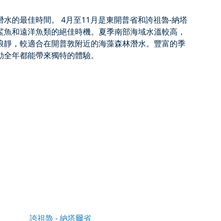
潛水的最佳時間
。
4月至11月
是東開普省和誇祖魯-納塔
鯊魚和遠洋魚類的絕佳時機。夏季南部海域水溫較高，
浪靜，較適合在開普敦附近的海藻森林潛水。豐富的季
動
全年都能帶來獨特的體驗。
誇祖魯 - 納塔爾省