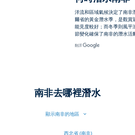
洋流和區域氣候決定了
南非
爾省的黃金潛水季，是觀賞
能見度較好；而冬季則風平
節變化確保了
南非的潛水活
翻譯
南非去哪裡潛水
顯示南非的地區
西北省 (南非)