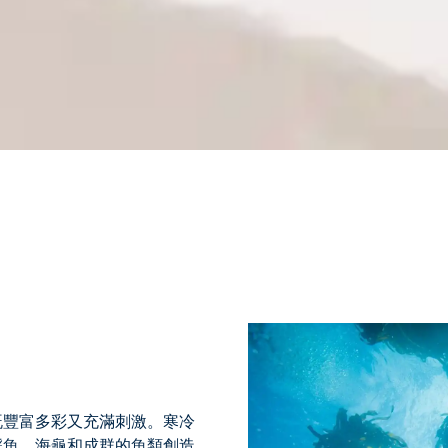
既豐富多彩又充滿刺激。寒冷
鰩魚、海龜和成群的魚類創造