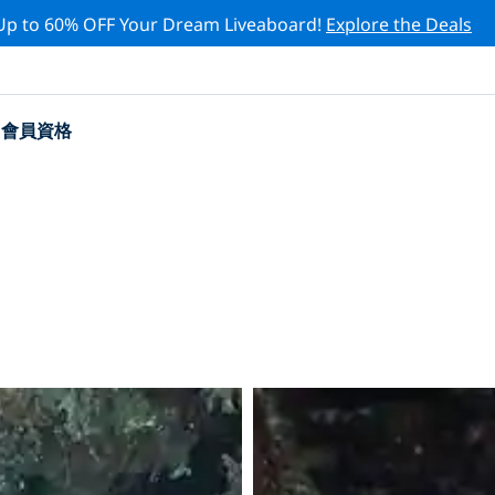
Up to 60% OFF Your Dream Liveaboard!
Explore the Deals
會員資格