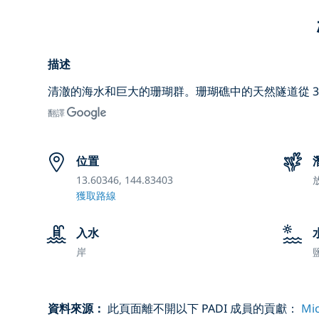
描述
清澈的海水和巨大的珊瑚群。珊瑚礁中的天然隧道從 35
翻譯
位置
13.60346, 144.83403
獲取路線
入水
岸
資料來源：
此頁面離不開以下 PADI 成員的貢獻：
Mic