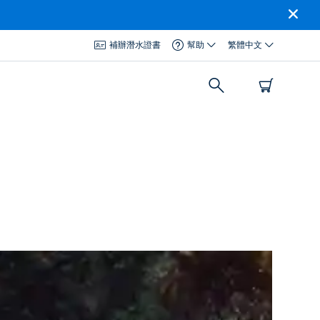
補辦潛水證書
幫助
繁體中文