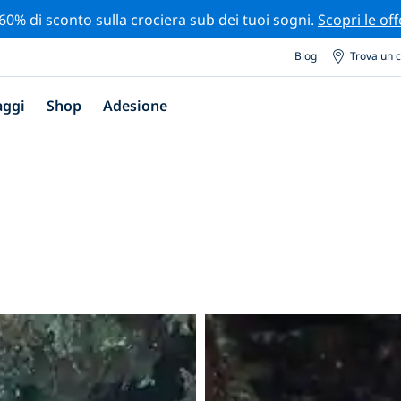
 60% di sconto sulla crociera sub dei tuoi sogni.
Scopri le off
Blog
Trova un 
aggi
Shop
Adesione