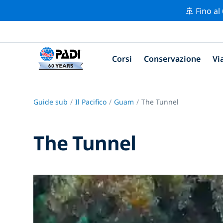
🚢 Fino al
Corsi
Conservazione
Vi
Guide sub
Il Pacifico
Guam
The Tunnel
The Tunnel