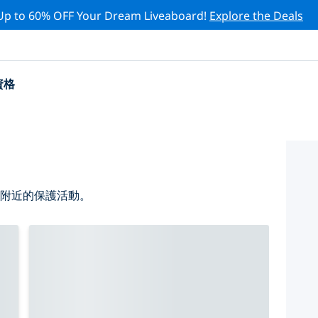
Up to 60% OFF Your Dream Liveaboard!
Explore the Deals
資格
 附近的保護活動。