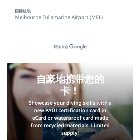
国际机场
Melbourne Tullamarine Airport (MEL)
翻译来自
自豪地携带您的
卡！
Showcase your diving skills with a
new PADI certification card in
eCard or waterproof card made
from recycled materials. Limited
supply!