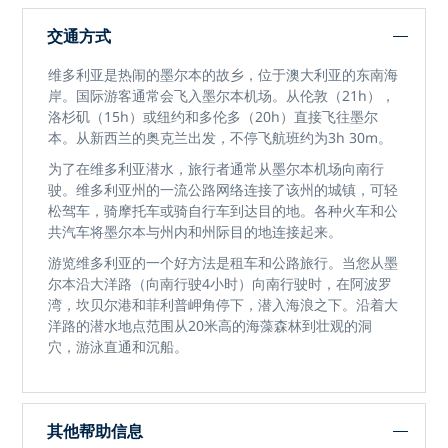
交通方式
维多利亚是热闹的墨尔本的故乡，位于澳大利亚的东南海
岸。国际游客通常会飞入墨尔本机场。从伦敦（21h），
洛杉矶（15h）或纽约和多伦多（20h）直接飞往墨尔
本。从新西兰的奥克兰出发，不停飞航班约为3h 30m。
为了在维多利亚潜水，旅行者通常从墨尔本机场向南行
驶。维多利亚州的一流公路网络连接了该州的城镇，可轻
松驾车，骑摩托车或骑自行车到达目的地。各种火车和公
共汽车将墨尔本与州内和州际目的地连接起来。
游览维多利亚的一个好方法是租车和公路旅行。当您从墨
尔本沿大洋路（向南行驶4小时）向南行驶时，在阿波罗
湾，坎贝尔港和菲利普岬角停下，潜入海浪之下。沿着大
洋路的潜水地点范围从20米高的海藻森林到壮观的洞
穴，游泳直通和沉船。
其他帮助信息