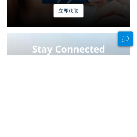
立即获取
Stay Connected
In and Out of the
Water
PADI Club™ is your way to meetup
with divers, keep your skills fresh,
and take your diving to the next
level with a FREE annual magazine
subscription, discounted PADI
eLearning courses + more!