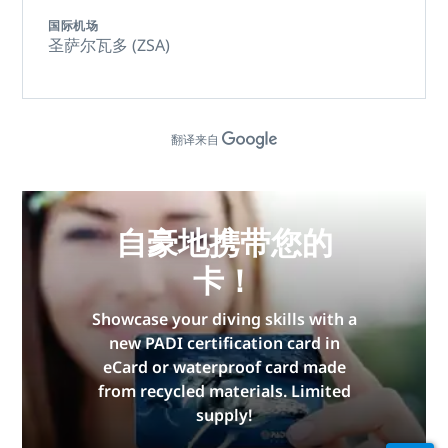
国际机场
圣萨尔瓦多 (ZSA)
翻译来自
自豪地携带您的
卡！
Showcase your diving skills with a
new PADI certification card in
eCard or waterproof card made
from recycled materials. Limited
supply!