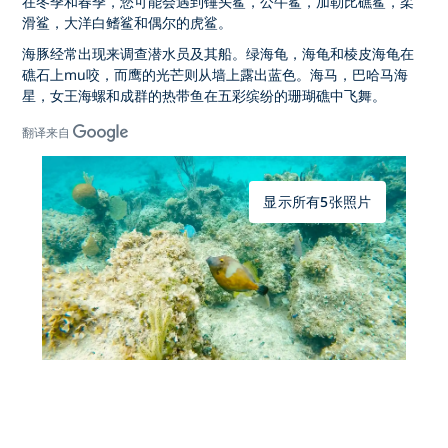
在冬季和春季，您可能会遇到锤头鲨，公牛鲨，加勒比礁鲨，柔
滑鲨，大洋白鳍鲨和偶尔的虎鲨。
海豚经常出现来调查潜水员及其船。绿海龟，海龟和棱皮海龟在
礁石上mu咬，而鹰的光芒则从墙上露出蓝色。海马，巴哈马海
星，女王海螺和成群的热带鱼在五彩缤纷的珊瑚礁中飞舞。
翻译来自
显示所有5张照片