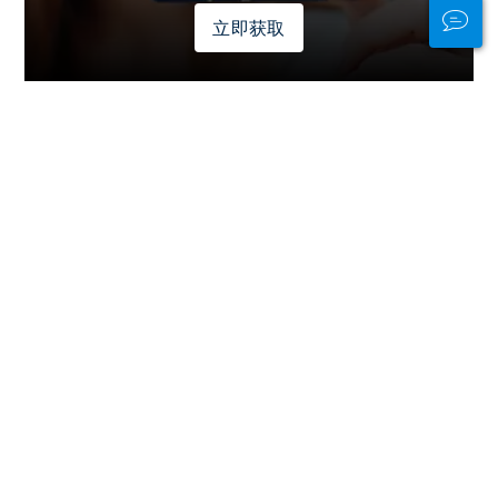
立即获取
Stay Connected
In and Out of the
Water
PADI Club™ is your way to meetup
with divers, keep your skills fresh,
and take your diving to the next
level with a FREE annual magazine
subscription, discounted PADI
eLearning courses + more!
JOIN NOW