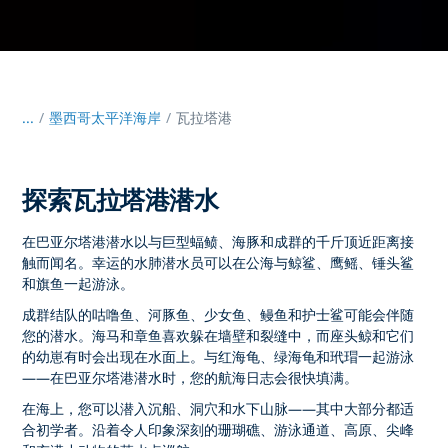
...
/
墨西哥太平洋海岸
瓦拉塔港
探索瓦拉塔港潜水
在巴亚尔塔港潜水以与巨型蝠鲼、海豚和成群的千斤顶近距离接
触而闻名。幸运的水肺潜水员可以在公海与鲸鲨、鹰鳐、锤头鲨
和旗鱼一起游泳。
成群结队的咕噜鱼、河豚鱼、少女鱼、鳗鱼和护士鲨可能会伴随
您的潜水。海马和章鱼喜欢躲在墙壁和裂缝中，而座头鲸和它们
的幼崽有时会出现在水面上。与红海龟、绿海龟和玳瑁一起游泳
——在巴亚尔塔港潜水时，您的航海日志会很快填满。
在海上，您可以潜入沉船、洞穴和水下山脉——其中大部分都适
合初学者。沿着令人印象深刻的珊瑚礁、游泳通道、高原、尖峰