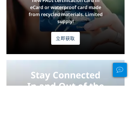
new PADI certification card in
eCard or waterproof card made
from recycled materials. Limited
supply!
立即获取
Stay Connected
In and Out of the
Water
PADI Club™ is your way to meetup
with divers, keep your skills fresh,
and take your diving to the next
level with a FREE annual magazine