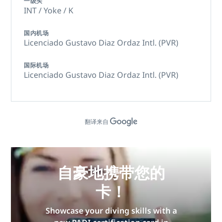
一级头
INT / Yoke / K
国内机场
Licenciado Gustavo Diaz Ordaz Intl. (PVR)
国际机场
Licenciado Gustavo Diaz Ordaz Intl. (PVR)
翻译来自
自豪地携带您的
卡！
Showcase your diving skills with a