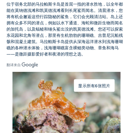
位于宿务北部的马拉帕斯卡岛是首屈一指的潜水胜地，以全年都
能在莫纳德浅滩和凯莫德浅滩看到长尾鲨而闻名。清晨潜水，您
将有机会邂逅这些行踪隐秘的鲨鱼，它们会光顾清洁站。岛上还
拥有众多不同的潜点，例如以水下通道、海蛇和微距生物而闻名
的加托岛，以及蝠鲼和锤头鲨出没的凯莫德浅滩。您还可以探索
东花园和北角等潜点，那里有生机勃勃的珊瑚礁、吉普尼沉船残
骸和混凝土建筑。马拉帕斯卡岛提供从深海远洋潜水到浅海珊瑚
礁的各种潜水体验，浅海珊瑚礁富含裸鳃类动物、章鱼和海马
——是微距摄影爱好者和夜潜的理想之选。
翻译来自
显示所有6张照片