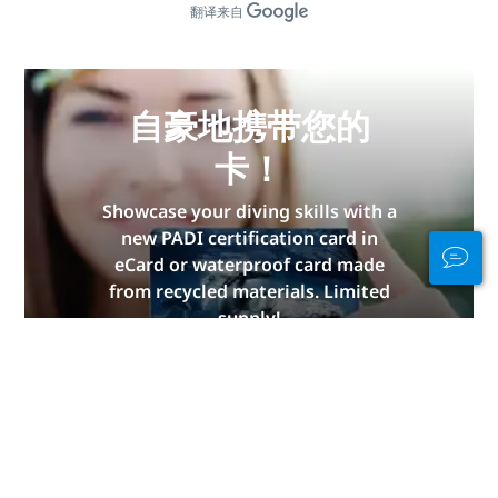
翻译来自
自豪地携带您的
卡！
Showcase your diving skills with a
new PADI certification card in
eCard or waterproof card made
from recycled materials. Limited
supply!
立即获取