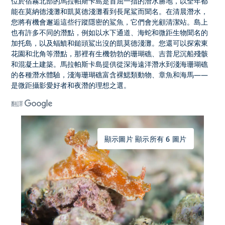
位於宿霧北部的馬拉帕斯卡島是首屈一指的潛水勝地，以全年都
能在莫納德淺灘和凱莫德淺灘看到長尾鯊而聞名。在清晨潛水，
您將有機會邂逅這些行蹤隱密的鯊魚，它們會光顧清潔站。島上
也有許多不同的潛點，例如以水下通道、海蛇和微距生物聞名的
加托島，以及蝠鱝和鎚頭鯊出沒的凱莫德淺灘。您還可以探索東
花園和北角等潛點，那裡有生機勃勃的珊瑚礁、吉普尼沉船殘骸
和混凝土建築。馬拉帕斯卡島提供從深海遠洋潛水到淺海珊瑚礁
的各種潛水體驗，淺海珊瑚礁富含裸鰓類動物、章魚和海馬——
是微距攝影愛好者和夜潛的理想之選。
翻譯
顯示圖片 顯示所有 6 圖片