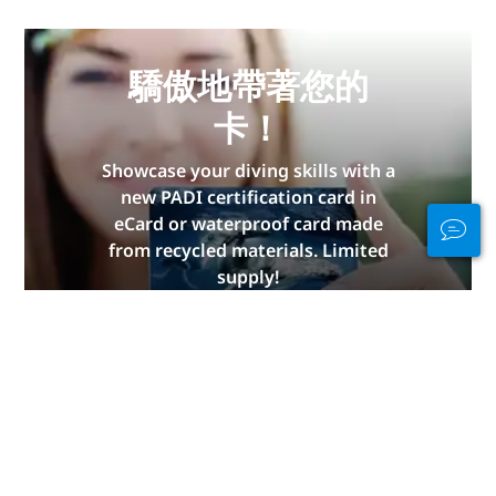
驕傲地帶著您的
卡！
Showcase your diving skills with a
new PADI certification card in
eCard or waterproof card made
from recycled materials. Limited
supply!
立即獲取
Stay Connected