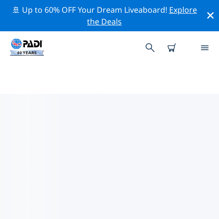
🚢 Up to 60% OFF Your Dream Liveaboard!
Explore
the Deals
屏东市附近的热门潜水地点
目前没有列出 屏东市的潜水地点。
借助上面的筛选器或交互式地图，探索 屏东市 点附近的潜
水点。如果您知道该站点，还可以查看每个潜水地点的详细
信息页面并投票。