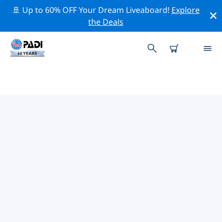
🚢 Up to 60% OFF Your Dream Liveaboard!
Explore
the Deals
TOPDUIKLOCATIES ROND
PINGTUNG
Er zijn momenteel geen duiklocaties Pingtungvermeld.
Verken de duiklocatie rond Pingtung met behulp van
de bovenstaande filters of de interactieve kaart. Bekijk
ook de detailpagina van elke duiklocatie en breng uw
stem uit als u de locatie kent.