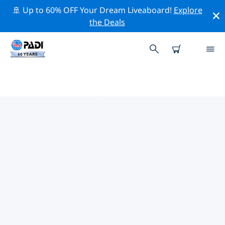
🚢 Up to 60% OFF Your Dream Liveaboard!
Explore
the Deals
圣诞岛附近的热门潜水地点
目前没有列出 圣诞岛的潜水地点。
借助上面的筛选器或交互式地图，探索 圣诞岛 点附近的潜
水点。如果您知道该站点，还可以查看每个潜水地点的详细
信息页面并投票。