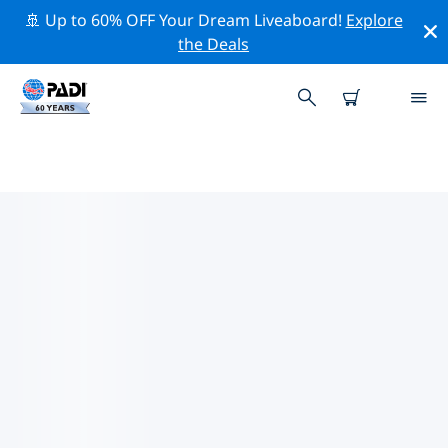
🚢 Up to 60% OFF Your Dream Liveaboard!
Explore
the Deals
聖誕島附近的熱門潛水地點
目前沒有列出 聖誕島的潛水地點。
借助上面的篩選器或交互式地圖，探索 聖誕島 點附近的潛
水點。如果您知道該站點，還可以查看每個潛水地點的詳細
信息頁面並投票。