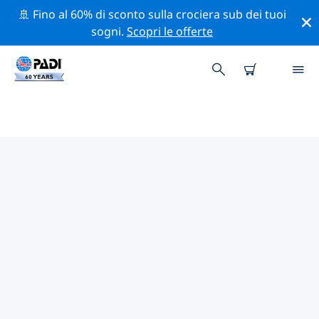
🚢 Fino al 60% di sconto sulla crociera sub dei tuoi
sogni.
Scopri le offerte
I MIGLIORI SITI D'IMMERSIONE
NEI DINTORNI DI ISOLA DI
NATALE
Al momento non sono presenti inserzioni di siti
d'immersione all' Isola di Natale.
Esplora il sito d'immersione nei dintorni di Isola di
Natale con l'aiuto dei filtri sopra o della mappa
interattiva. Controlla anche la pagina con i dettagli di
ogni sito d'immersione e vota se conosci il sito.