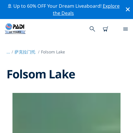
🚢 Up to 60% OFF Your Dream Liveaboard!
Explore
the Deals
...
/
萨克拉门托
Folsom Lake
Folsom Lake