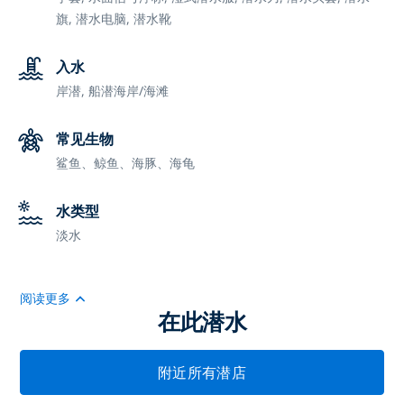
旗,
潜水电脑,
潜水靴
入水
岸潜,
船潜
海岸/海滩
常见生物
鲨鱼、鲸鱼、海豚、海龟
水类型
淡水
阅读更多
在此潜水
附近所有潜店