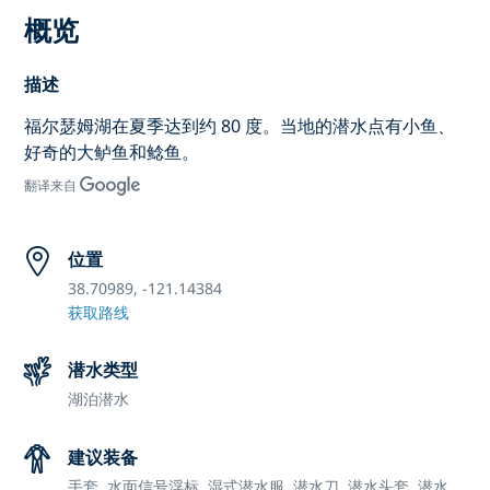
概览
描述
福尔瑟姆湖在夏季达到约 80 度。当地的潜水点有小鱼、
好奇的大鲈鱼和鲶鱼。
翻译来自
位置
38.70989, -121.14384
获取路线
潜水类型
湖泊潜水
建议装备
手套,
水面信号浮标,
湿式潜水服,
潜水刀,
潜水头套,
潜水