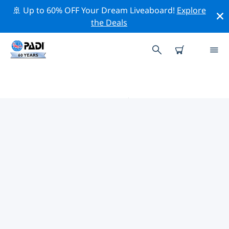
🚢 Up to 60% OFF Your Dream Liveaboard!
Explore
the Deals
加利福尼亚附近的热门潜水地点
目前在 加利福尼亚附近列出了 48 个潜水地点，其中 25 是
海滩潜水 次潜水, 20 是 礁区潜水 次潜水 和 13 是 海洋潜水
次潜水.
借助上面的筛选器或交互式地图，探索 加利福尼亚 点附近
的潜水点。如果您知道该站点，还可以查看每个潜水地点的
详细信息页面并投票。