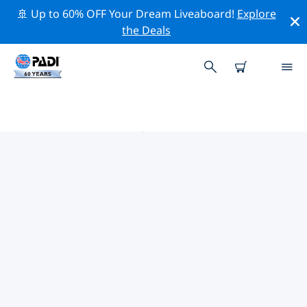
🚢 Up to 60% OFF Your Dream Liveaboard!
Explore
the Deals
附近的 PADI 潜店