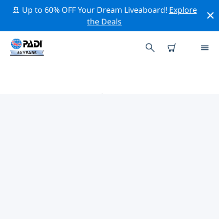
🚢 Up to 60% OFF Your Dream Liveaboard!
Explore
the Deals
附近的 PADI 潜店