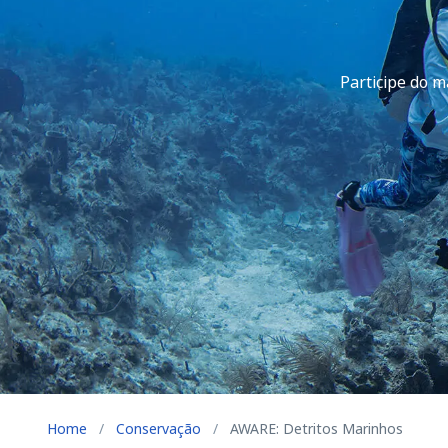
Participe do m
Home
/
Conservação
/
AWARE: Detritos Marinhos