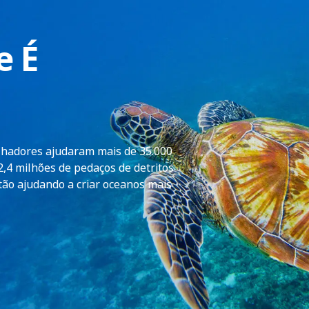
e É
hadores ajudaram mais de 35.000
,4 milhões de pedaços de detritos
ão ajudando a criar oceanos mais