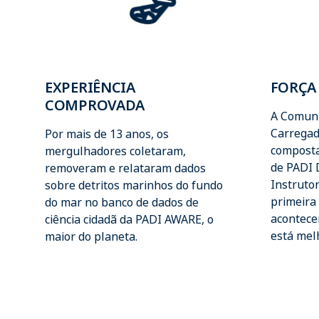
EXPERIÊNCIA
FORÇA
COMPROVADA
A Comuni
Carregad
Por mais de 13 anos, os
composta
mergulhadores coletaram,
de PADI 
removeram e relataram dados
Instruto
sobre detritos marinhos do fundo
primeira
do mar no banco de dados de
acontece
ciência cidadã da PADI AWARE, o
está melh
maior do planeta.