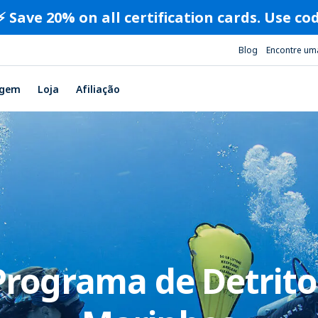
⚡️ Save 20% on all certification cards. Use c
Blog
Encontre um
agem
Loja
Afiliação
Programa de Detrito