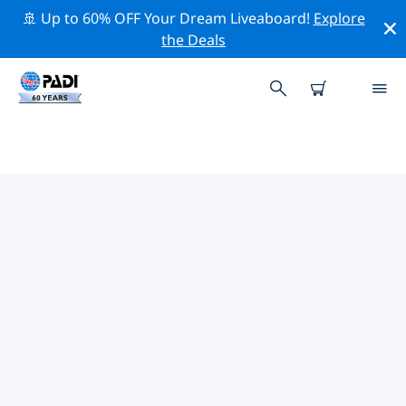
🚢 Up to 60% OFF Your Dream Liveaboard!
Explore
the Deals
TOP
NATUURBEHOUDSACTIVITEITEN
ROND POOR KNIGHTS-
EILANDEN
Ontdek de natuurbehoudsactiviteiten rond Poor
Knights-eilanden met behulp van de bovenstaande
filters of de interactieve kaart.