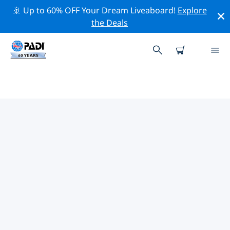
🚢 Up to 60% OFF Your Dream Liveaboard!
Explore
the Deals
TOP
NATUURBEHOUDSACTIVITEITEN
ROND NUSA LEMBONGAN
Ontdek de natuurbehoudsactiviteiten rond Nusa
Lembongan met behulp van de bovenstaande filters of
de interactieve kaart.